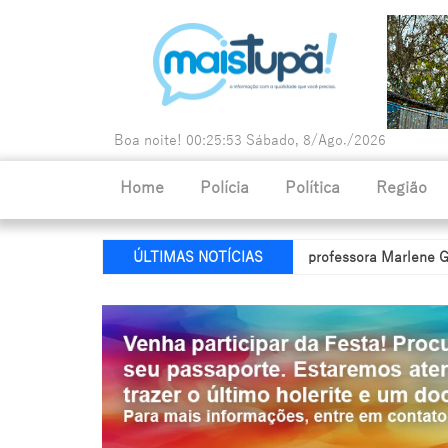
Boa noite!
00:25:54
Sábado, 8/Ago./2026
Home
Polícia
Política
Região
cretaria de Educação recebe nome da professora Marlene Guldoni
ÚLTIMAS NOTÍCIAS