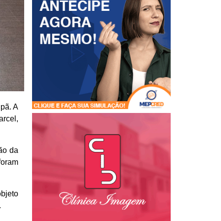
upã. A
rcel,
ção da
foram
objeto
.