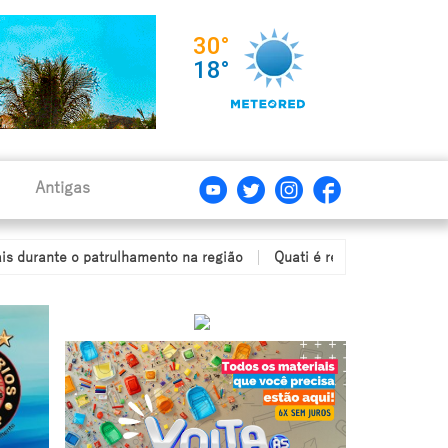
Antigas
nte o patrulhamento na região
Quati é resgatado após ficar com a