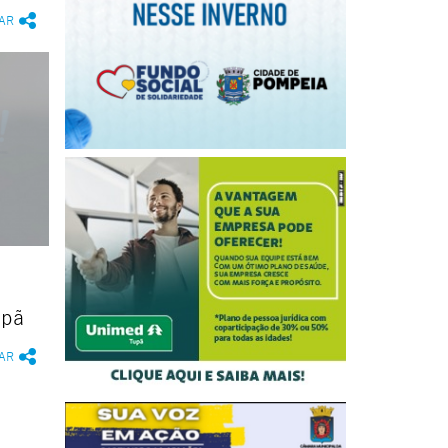
AR
upã
AR