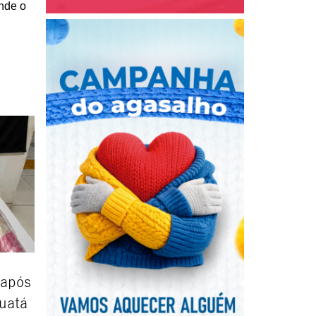
onde o
 após
uatá