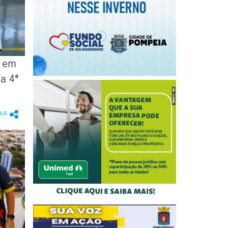
s em
a 4ª
AR