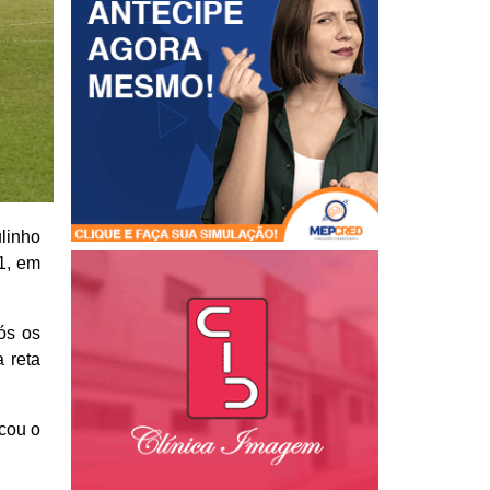
linho
1, em
ós os
 reta
ocou o