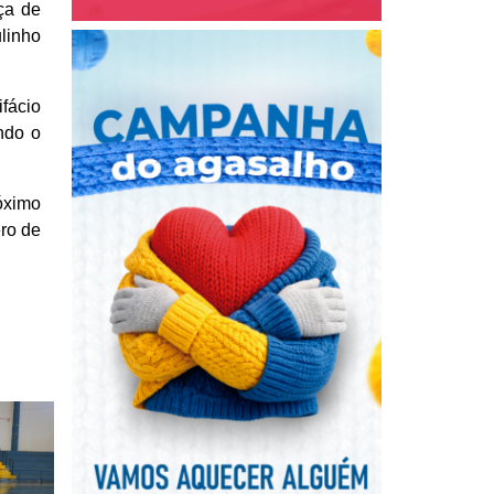
ça de
ulinho
fácio
ndo o
óximo
ro de