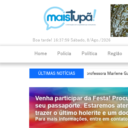
Boa tarde!
16:38:00
Sábado, 8/Ago./2026
Home
Polícia
Política
Região
retaria de Educação recebe nome da professora Marlene Guldoni
ÚLTIMAS NOTÍCIAS