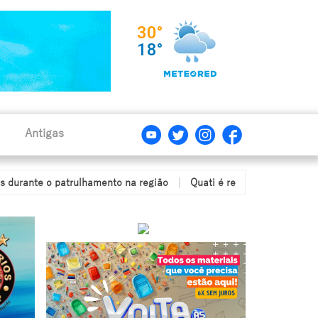
Antigas
e o patrulhamento na região
Quati é resgatado após ficar com a 