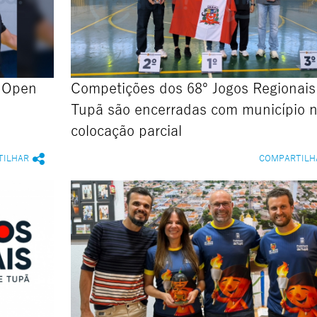
o Open
Competições dos 68º Jogos Regionai
a
Tupã são encerradas com município n
colocação parcial
TILHAR
COMPARTILH