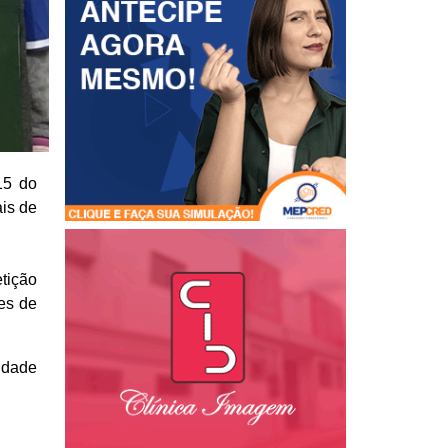
15 do
ais de
tição
es de
idade