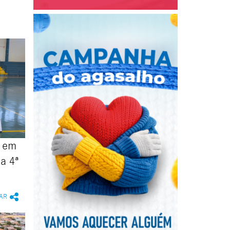
s em
a 4ª
AR