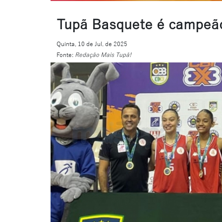
Tupã Basquete é campeão 
Quinta, 10 de Jul. de 2025
Fonte:
Redação Mais Tupã!