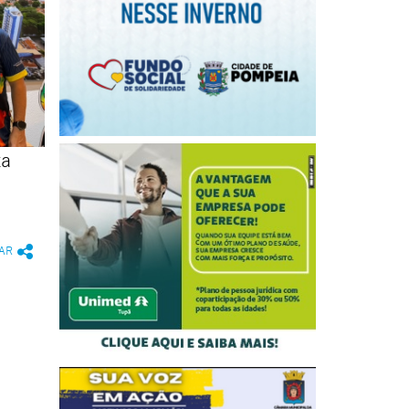
ta
AR