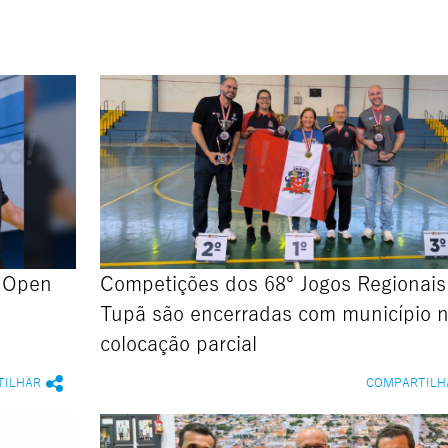
o Open
Competições dos 68º Jogos Regionai
a
Tupã são encerradas com município n
colocação parcial
TILHAR
COMPARTILH