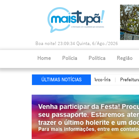
Boa noite!
23:09:35
Quinta, 6/Ago./2026
Home
Polícia
Política
Região
s evita tragédia durante incêndio em Arco-Íris
Prefeitura abre 
ÚLTIMAS NOTÍCIAS