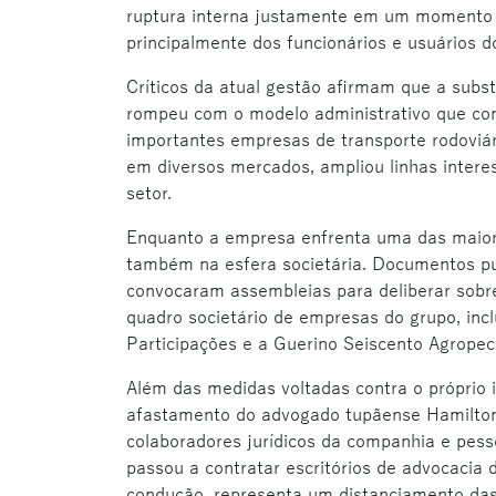
ruptura interna justamente em um momento c
principalmente dos funcionários e usuários do
Críticos da atual gestão afirmam que a subs
rompeu com o modelo administrativo que con
importantes empresas de transporte rodoviár
em diversos mercados, ampliou linhas intere
setor.
Enquanto a empresa enfrenta uma das maiores
também na esfera societária. Documentos pu
convocaram assembleias para deliberar sobr
quadro societário de empresas do grupo, inc
Participações e a Guerino Seiscento Agropec
Além das medidas voltadas contra o próprio
afastamento do advogado tupãense Hamilton
colaboradores jurídicos da companhia e pess
passou a contratar escritórios de advocacia d
condução, representa um distanciamento das 