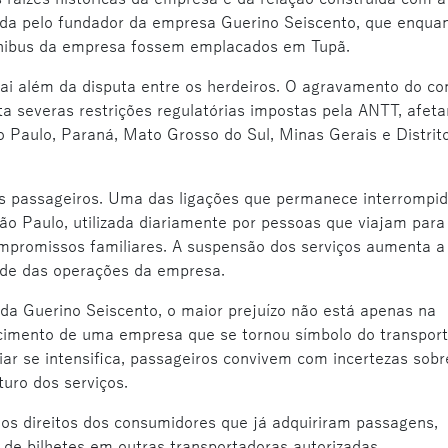
ida pelo fundador da empresa Guerino Seiscento, que enqua
ônibus da empresa fossem emplacados em Tupã.
ai além da disputa entre os herdeiros. O agravamento do con
 severas restrições regulatórias impostas pela ANTT, afet
o Paulo, Paraná, Mato Grosso do Sul, Minas Gerais e Distrit
s passageiros. Uma das ligações que permanece interrompid
São Paulo, utilizada diariamente por pessoas que viajam para
ompromissos familiares. A suspensão dos serviços aumenta a
ade das operações da empresa.
da Guerino Seiscento, o maior prejuízo não está apenas na
ecimento de uma empresa que se tornou símbolo do transpor
liar se intensifica, passageiros convivem com incertezas sobr
turo dos serviços.
s direitos dos consumidores que já adquiriram passagens,
 de bilhetes em outras transportadoras autorizadas.