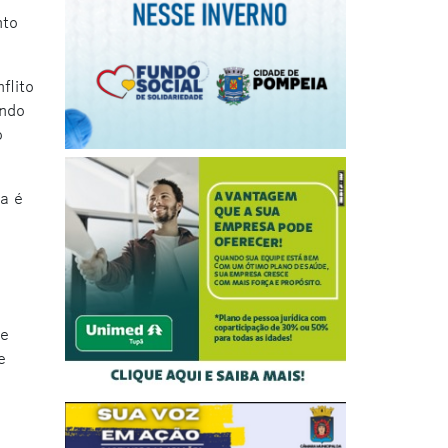
nto
flito
ando
o
a é
te
e