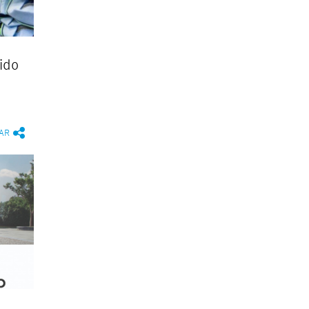
ido
AR