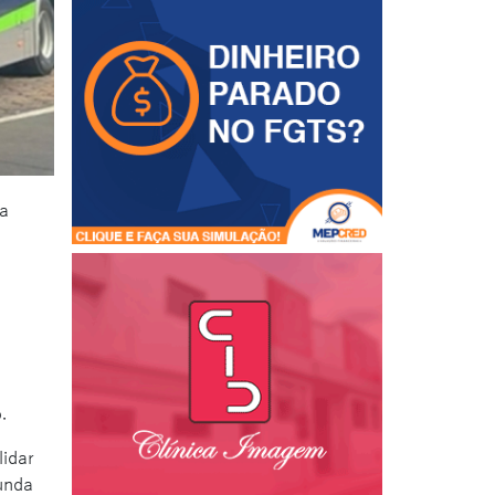
 a
.
lidar
unda