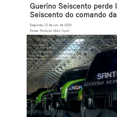
Guerino Seiscento perde l
Seiscento do comando d
Segunda, 22 de Jun. de 2026
Fonte:
Redação Mais Tupã!