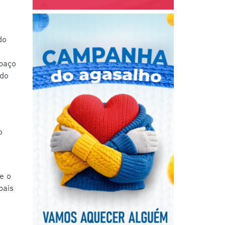
do
spaço
 do
o
e o
pais