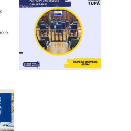
ão
mo o