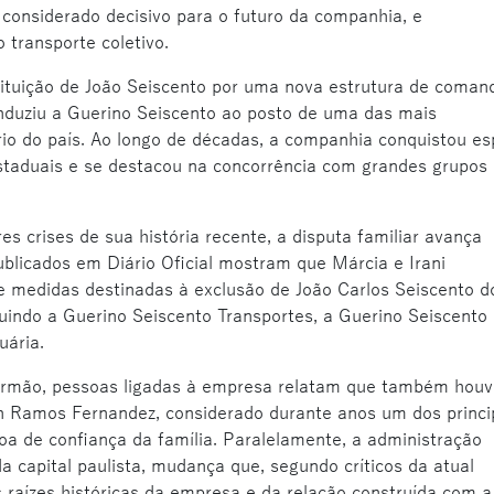
onsiderado decisivo para o futuro da companhia, e
 transporte coletivo.
tituição de João Seiscento por uma nova estrutura de coman
duziu a Guerino Seiscento ao posto de uma das mais
io do país. Ao longo de décadas, a companhia conquistou e
staduais e se destacou na concorrência com grandes grupos
 crises de sua história recente, a disputa familiar avança
blicados em Diário Oficial mostram que Márcia e Irani
e medidas destinadas à exclusão de João Carlos Seiscento d
luindo a Guerino Seiscento Transportes, a Guerino Seiscento
uária.
 irmão, pessoas ligadas à empresa relatam que também houv
 Ramos Fernandez, considerado durante anos um dos princi
oa de confiança da família. Paralelamente, a administração
a capital paulista, mudança que, segundo críticos da atual
raízes históricas da empresa e da relação construída com a