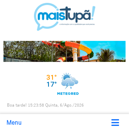
Boa tarde!
15:23:59
Quinta, 6/Ago./2026
Menu