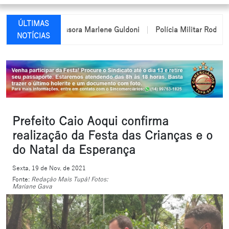
ÚLTIMAS
me da professora Marlene Guldoni
Polícia Militar Rodoviária pa
NOTÍCIAS
Prefeito Caio Aoqui confirma
realização da Festa das Crianças e o
do Natal da Esperança
Sexta, 19 de Nov. de 2021
Fonte:
Redação Mais Tupã! Fotos:
Mariane Gava