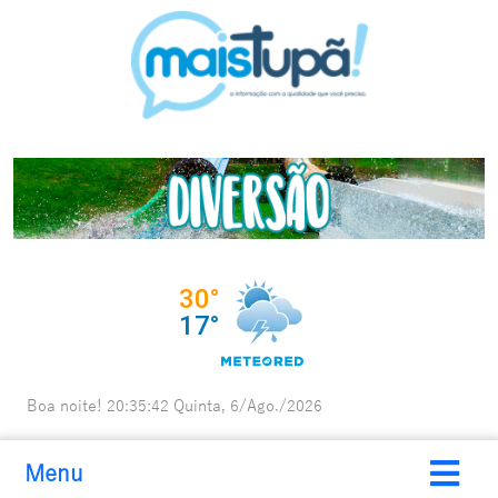
Boa noite!
20:35:43
Quinta, 6/Ago./2026
Menu