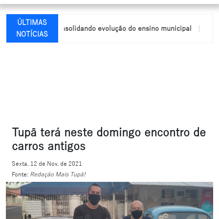
ÚLTIMAS
6,9 no IDEB, consolidando evolução do ensino municipal
Conden
NOTÍCIAS
Tupã terá neste domingo encontro de
carros antigos
Sexta, 12 de Nov. de 2021
Fonte:
Redação Mais Tupã!